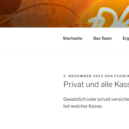
Zum
Inhalt
ERGO- UN
springen
Ihre Praxis für Ergotherapie u
SIEGFRIED
Startseite
Das Team
Erg
VERÖFFENTLICHT
7. NOVEMBER 2013
VON
FLORI
AM
Privat und alle Kas
Gesetzlich oder privat versiche
bei welcher Kasse.