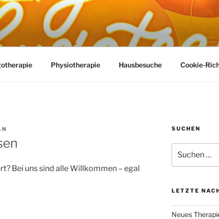
D PHYSIOTEAM IM
nd Physiotherapie in Braunschweig
VIERTEL
otherapie
Physiotherapie
Hausbesuche
Cookie-Richt
SUCHEN
AN
sen
Suchen
nach:
rt? Bei uns sind alle Willkommen – egal
LETZTE NAC
Neues Therapie