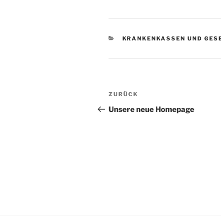
KATEGORIEN
KRANKENKASSEN UND GES
Beitragsnavigation
Vorheriger
ZURÜCK
Beitrag
Unsere neue Homepage