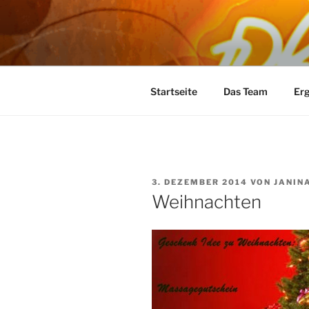
Zum
Inhalt
ERGO- UN
springen
Ihre Praxis für Ergotherapie u
SIEGFRIED
Startseite
Das Team
Erg
VERÖFFENTLICHT
3. DEZEMBER 2014
VON
JANIN
AM
Weihnachten