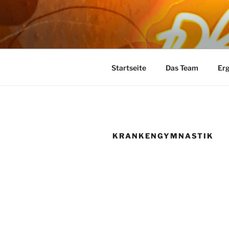
Zum
Inhalt
ERGO- UN
springen
Ihre Praxis für Ergotherapie u
SIEGFRIED
Startseite
Das Team
Erg
KRANKENGYMNASTIK