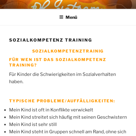
Zum
ERGO- UND PHYSIOTEAM IM
Ihre Praxis für Ergotherapie und Physiotherapie in Braunschweig
Inhalt
SIEGFRIEDVIERTEL
Menü
springen
SOZIALKOMPETENZ TRAINING
SOZIALKOMPETENZTRAINIG
FÜR WEN IST DAS SOZIALKOMPETENZ
TRAINING?
Für Kinder die Schwierigkeiten im Sozialverhalten
haben.
TYPISCHE PROBLEME/AUFFÄLLIGKEITEN:
Mein Kind ist oft in Konflikte verwickelt
Mein Kind streitet sich häufig mit seinen Geschwistern
Mein Kind ist sehr still
Mein Kind steht in Gruppen schnell am Rand, ohne sich